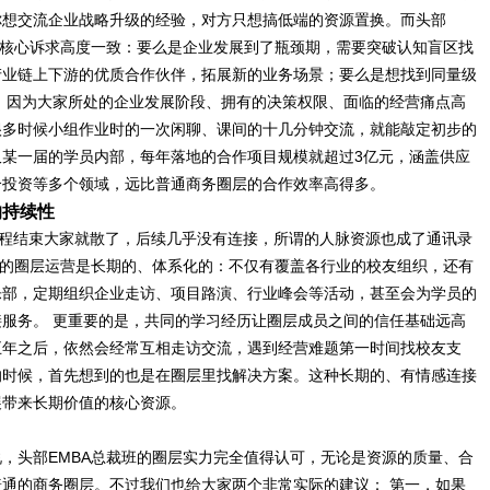
你想交流企业战略升级的经验，对方只想搞低端的资源置换。而头部
的核心诉求高度一致：要么是企业发展到了瓶颈期，需要突破认知盲区找
产业链上下游的优质合作伙伴，拓展新的业务场景；要么是想找到同量级
 因为大家所处的企业发展阶段、拥有的决策权限、面临的经营痛点高
很多时候小组作业时的一次闲聊、课间的十几分钟交流，就能敲定初步的
某一届的学员内部，每年落地的合作项目规模就超过3亿元，涵盖供应
合投资等多个领域，远比普通商务圈层的合作效率高得多。
的持续性
课程结束大家就散了，后续几乎没有连接，所谓的人脉资源也成了通讯录
班的圈层运营是长期的、体系化的：不仅有覆盖各行业的校友组织，还有
乐部，定期组织企业走访、项目路演、行业峰会等活动，甚至会为学员的
服务。 更重要的是，共同的学习经历让圈层成员之间的信任基础远高
五年之后，依然会经常互相走访交流，遇到经营难题第一时间找校友支
的时候，首先想到的也是在圈层里找解决方案。这种长期的、有情感连接
展带来长期价值的核心资源。
，头部EMBA总裁班的圈层实力完全值得认可，无论是资源的质量、合
通的商务圈层。不过我们也给大家两个非常实际的建议： 第一，如果