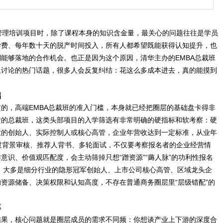
管理培训项目时，除了课程本身的知识含金量，最关心的问题往往是学员
学费、每年数十天的脱产时间投入，所有人都希望既能获得认知提升，也
能够落地的合作机会。也正是因为这个原因，清华主办的EMBA总裁班
里讨论的热门话题，很多人会反复纠结：花这么多成本进去，真的能摸到
础
的，高端EMBA总裁班的准入门槛，本身就已经把圈层的基础盘卡得非
进的总裁班，这类头部项目的入学筛选有非常明确的硬指标和软考察：硬
业的创始人、实际控制人或核心高管，企业年营收达到一定标准，从业年
过背景审核、推荐人背书、多轮面试，不仅要考察报名者的企业经营情
意识、价值观匹配度，会主动筛掉只想“蹭资源”“薅人脉”的功利性报名
，大多是细分行业的隐形冠军创始人、上市公司核心高管、区域龙头企
资源储备、决策权限和认知高度，不存在普通商务圈层里“层级错配”的
。
率
结果，核心问题就是圈层成员的需求不同频：你想谈产业上下游的深度合