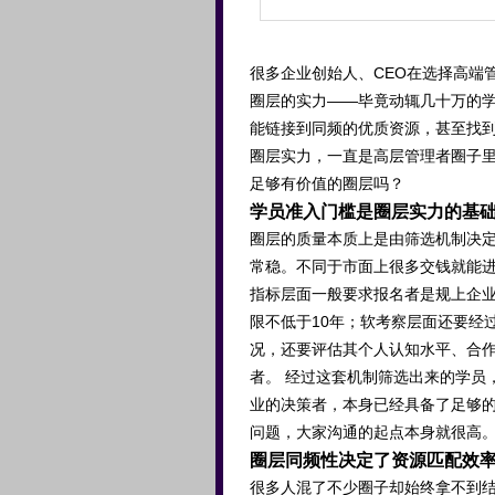
很多企业创始人、CEO在选择高端
圈层的实力——毕竟动辄几十万的
能链接到同频的优质资源，甚至找到
圈层实力，一直是高层管理者圈子
足够有价值的圈层吗？
学员准入门槛是圈层实力的基
圈层的质量本质上是由筛选机制决定
常稳。不同于市面上很多交钱就能
指标层面一般要求报名者是规上企
限不低于10年；软考察层面还要经
况，还要评估其个人认知水平、合作
者。 经过这套机制筛选出来的学员
业的决策者，本身已经具备了足够的
问题，大家沟通的起点本身就很高
圈层同频性决定了资源匹配效
很多人混了不少圈子却始终拿不到