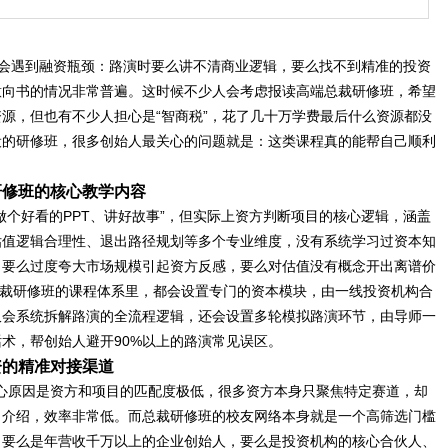
都会遇到融资瓶颈：路演时要么讲不清商业逻辑，要么找不到精准的投资
意向书的情况非常普遍。这时候不少人会考虑报读高端总裁研修班，希望
源，但也有不少人担心是“智商税”，花了几十万学费最后什么资源都没
设的研修班，很多创始人最关心的问题就是：这类课程真的能帮自己顺利
研修班的核心教学内容
做个好看的PPT、讲好故事”，但实际上资方判断项目的核心逻辑，涵盖
估值逻辑合理性、退出路径规划等多个专业维度，没有系统学习过资本知
：要么过度夸大市场规模引起资方反感，要么对估值没有概念开出离谱价
总裁研修班的课程体系里，都会设置专门的资本模块，由一线投资机构合
仅会系统拆解路演的全流程逻辑，还会设置多轮模拟路演环节，由导师一
术，帮创始人避开90%以上的路演常见误区。
资的精准对接渠道
心原因是资方和项目的匹配度极低，很多资方本身只聚焦特定赛道，却
目介绍，效率非常低。而总裁研修班的校友网络本身就是一个高筛选门槛
，要么是年营收千万以上的企业创始人，要么是投资机构的核心合伙人、