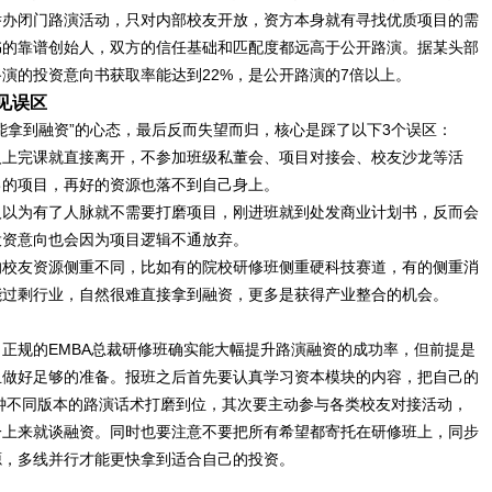
举办闭门路演活动，只对内部校友开放，资方本身就有寻找优质项目的需
书的靠谱创始人，双方的信任基础和匹配度都远高于公开路演。据某头部
演的投资意向书获取率能达到22%，是公开路演的7倍以上。
见误区
能拿到融资”的心态，最后反而失望而归，核心是踩了以下3个误区：
人上完课就直接离开，不参加班级私董会、项目对接会、校友沙龙等活
己的项目，再好的资源也落不到自己身上。
人以为有了人脉就不需要打磨项目，刚进班就到处发商业计划书，反而会
投资意向也会因为项目逻辑不通放弃。
的校友资源侧重不同，比如有的院校研修班侧重硬科技赛道，有的侧重消
能过剩行业，自然很难直接拿到融资，更多是获得产业整合的机会。
正规的EMBA总裁研修班确实能大幅提升路演融资的成功率，但前提是
且做好足够的准备。报班之后首先要认真学习资本模块的内容，把自己的
分钟不同版本的路演话术打磨到位，其次要主动参与各类校友对接活动，
一上来就谈融资。同时也要注意不要把所有希望都寄托在研修班上，同步
源，多线并行才能更快拿到适合自己的投资。