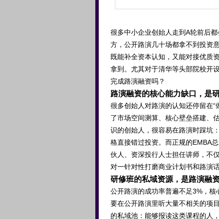
很多中小企业创始人走到A轮前后
方，公开路演几十场都拿不到投资
既能补全资本认知，又能对接优质资
拿到。尤其对于清华等头部院校开
完成路演融资吗？
路演融资的核心能力缺口，是
很多创始人对路演的认知还停留在“
了市场空间测算、核心壁垒搭建、
识的创始人，很容易在路演时踩坑
格直接错过投资。而正规的EMBA
伙人、资深投行人士担任讲师，不
对一针对性打磨商业计划书和路演话
研修班的私域资源，是路演融
公开路演的成功率普遍不足3%，核
要在公开路演里听大量不相关的项
的私域池：能够报读这类课程的人