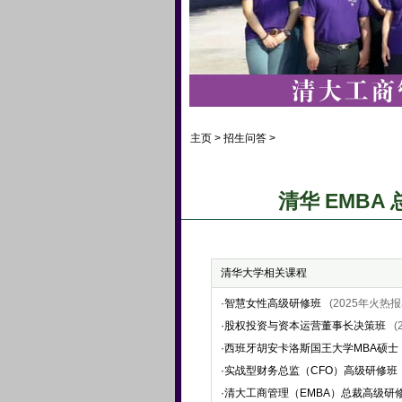
主页
>
招生问答
>
清华 EMB
清华大学相关课程
·
智慧女性高级研修班
(2025年火热报
·
股权投资与资本运营董事长决策班
(
·
西班牙胡安卡洛斯国王大学MBA硕士
·
实战型财务总监（CFO）高级研修班
·
清大工商管理（EMBA）总裁高级研