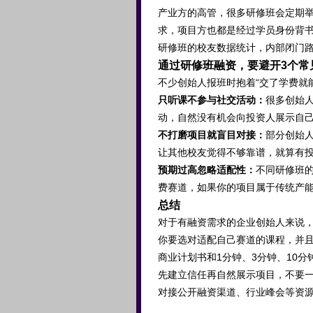
产业方的高管，很多研修班会定期
求，项目方也都是经过学员身份背
研修班的校友数据统计，内部闭门路
通过研修班融资，要避开3个常
不少创始人报班时抱着“交了学费就
只听课不参与社交活动：
很多创始
动，自然没有机会向投资人展示自
不打磨项目就盲目对接：
部分创始
让其他校友觉得不够靠谱，就算有
预期过高忽略适配性：
不同研修班
费赛道，如果你的项目属于传统产
总结
对于有融资需求的企业创始人来说，
你要选对适配自己赛道的课程，并
商业计划书和1分钟、3分钟、10
先建立信任再自然展示项目，不要
对接公开融资渠道、行业峰会等资