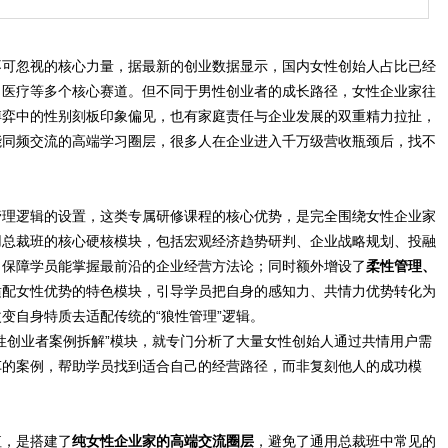
不可忽视的核心力量，据最新的创业数据显示，国内女性创始人占比已经
、医疗等多个核心赛道。但不同于男性创业者的成长路径，女性企业家往
博弈中的性别刻板印象偏见，也有家庭责任与企业发展的双重精力拉扯，
能同频交流的高端学习圈层，很多人在企业进入千万级营收瓶颈后，找不
管理逻辑的设置，这类专属研修课程的核心优势，是完全围绕女性企业家
用总裁班的核心硬核模块，包括宏观经济趋势研判、企业战略规划、投融
，保障学员能掌握最前沿的企业经营方法论；同时额外增设了
柔性管理、
适配女性优势的特色模块，引导学员把自身的感知力、共情力优势转化为
变自身特质去适配传统的“狼性管理”逻辑。
性创业者案例拆解”模块，就专门分析了大量女性创始人通过共情用户需
车的案例，帮助学员找到适合自己的经营路径，而非复刻他人的成功模
值，是搭建了
纯女性企业家的高端交流圈层
，避免了通用总裁班中常见的