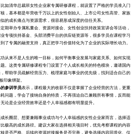
。比如清华总裁班女性企业家专属研修课程，就设置了严格的学员准入门
审核，基本都是年营收千万以上的女性创始人、上市公司女性高管、家族
相似的成长痛点与资源需求，很容易形成深度的信任关系。
会定期举办专属私董会、资源对接会、女性创业扶持政策宣讲会等活动，
创业专项扶持基金、头部消费平台的供应链资源等，很多学员在课程学习
拿到了专属的融资支持，真正把学习价值转化为了企业的实际增长动力。
成功从来不是人生的唯一目标，如何平衡事业发展与家庭关系、如何实现
话题。这类专属研修课程专门设置了个人成长相关的特色模块，邀请国内
课，帮助学员疏解经营压力、梳理家庭与事业的优先级，找到适合自己的
刻板印象绑架。
%的参训学员
表示，课程最大的收获不仅是掌握了企业经营的方法，更重
内耗问题，学会了接纳自身的特质，不再强迫自己兼顾所有事情，反而能
，无论是企业经营效率还是个人幸福感都有明显提升。
频成长圈层、想要兼顾事业成功与个人幸福感的女性企业家而言，选择适
价比极高的成长路径。建议大家在选择相关项目时，优先考察课程的内容
审核是否严格、后续的资源对接服务是否完善，避免选择内容同质化、仅